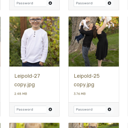
Leipold-27
Leipold-25
copy.jpg
copy.jpg
2.48 MB
3.76 MB