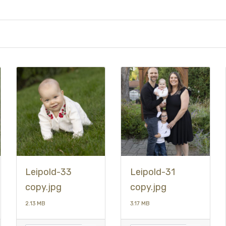
Leipold-33
Leipold-31
copy.jpg
copy.jpg
2.13 MB
3.17 MB