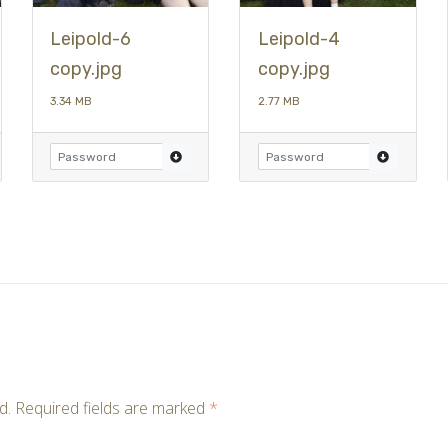
Leipold-6
Leipold-4
copy.jpg
copy.jpg
3.34 MB
2.77 MB
d.
Required fields are marked
*